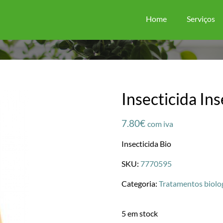
Home
Serviços
Insecticida In
7.80
€
com iva
Insecticida Bio
SKU:
7770595
Categoria:
Tratamentos biolo
5 em stock