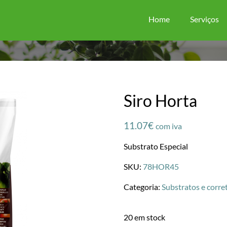
Home
Serviços
Siro Horta
11.07
€
com iva
Substrato Especial
SKU:
78HOR45
Categoria:
Substratos e corre
20 em stock