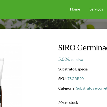
Home
Serviços
SIRO Germina
5.02
€
com iva
Substrato Especial
SKU:
78GRB20
Categoria:
Substratos e corre
20 em stock