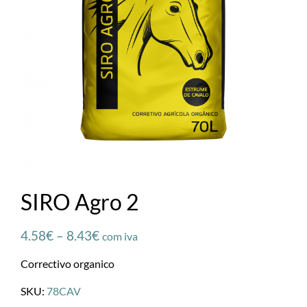
SIRO Agro 2
4.58
€
–
8.43
€
com iva
Correctivo organico
SKU:
78CAV