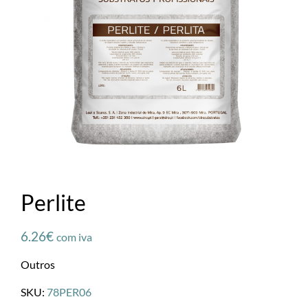
Perlite
6.26
€
com iva
Outros
SKU:
78PER06