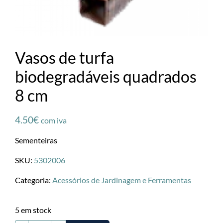
Vasos de turfa
biodegradáveis quadrados
8 cm
4.50
€
com iva
Sementeiras
SKU:
5302006
Categoria:
Acessórios de Jardinagem e Ferramentas
5 em stock